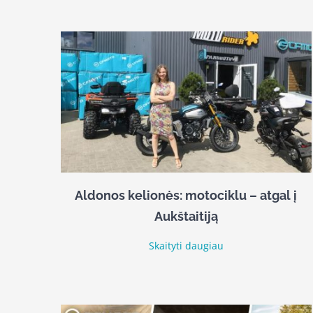
Aldonos kelionės: motociklu – atgal į
Aukštaitiją
Skaityti daugiau