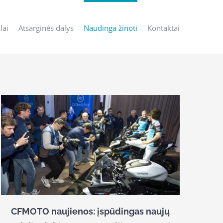
lai
Atsarginės dalys
Naudinga žinoti
Kontaktai
CFMOTO naujienos: įspūdingas naujų