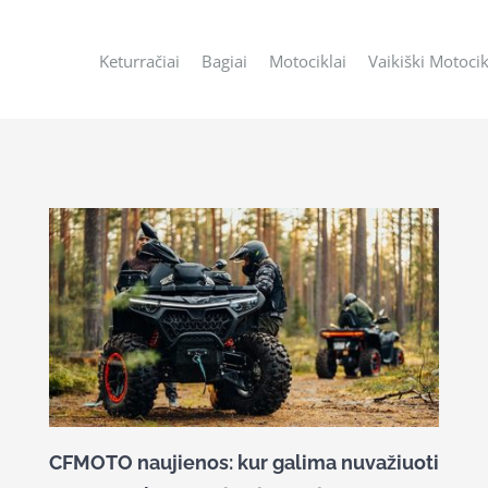
Keturračiai
Bagiai
Motociklai
Vaikiški Motocik
CFMOTO naujienos: kur galima nuvažiuoti