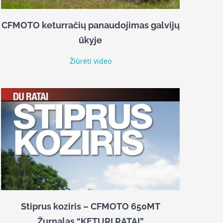
CFMOTO keturračių panaudojimas galvijų
ūkyje
Žiūrėti video
Stiprus koziris – CFMOTO 650MT
Žurnalas “KETURI RATAI”