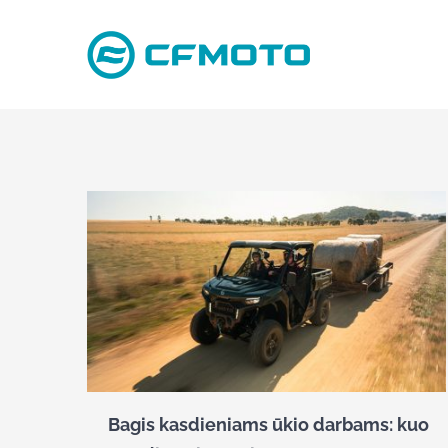
Skip
to
content
Bagis kasdieniams ūkio darbams: kuo