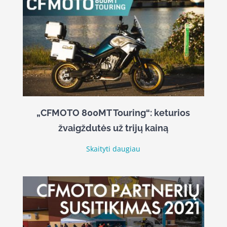
„CFMOTO 800MT Touring“: keturios
žvaigždutės už trijų kainą
Skaityti daugiau