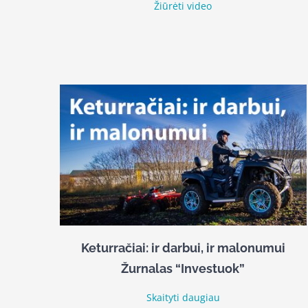
Žiūrėti video
Keturračiai: ir darbui, ir malonumui
Žurnalas “Investuok”
Skaityti daugiau