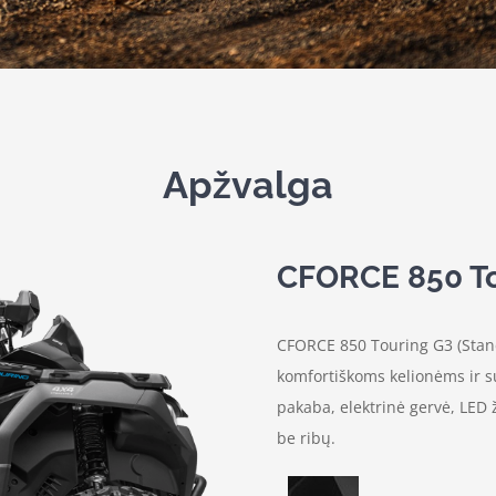
Apžvalga
CFORCE 850 To
CFORCE 850 Touring G3 (Standa
komfortiškoms kelionėms ir s
pakaba, elektrinė gervė, LED ž
be ribų.