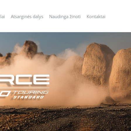
lai
Atsarginės dalys
Naudinga žinoti
Kontaktai