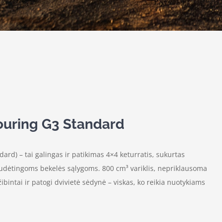
uring G3 Standard
rd) – tai galingas ir patikimas 4×4 keturratis, sukurtas
udėtingoms bekelės sąlygoms. 800 cm³ variklis, nepriklausoma
ibintai ir patogi dvivietė sėdynė – viskas, ko reikia nuotykiams