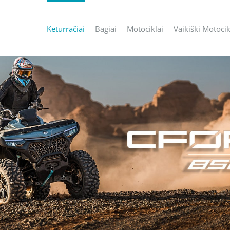
Keturračiai
Bagiai
Motociklai
Vaikiški Motocik