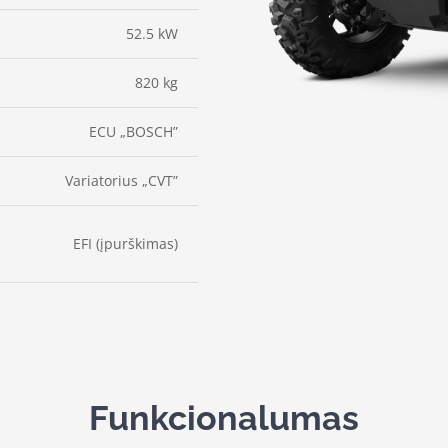
52.5 kW
820 kg
ECU „BOSCH”
Variatorius „CVT”
EFI (įpurškimas)
Funkcionalumas