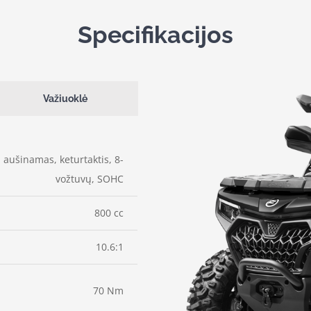
Specifikacijos
Važiuoklė
u aušinamas, keturtaktis, 8-
vožtuvų, SOHC
800 cc
10.6:1
70 Nm