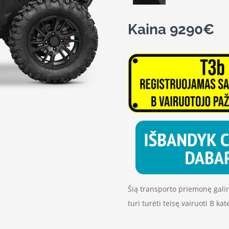
Kaina 9290€
Šią transporto priemonę galima
turi turėti teisę vairuoti B k