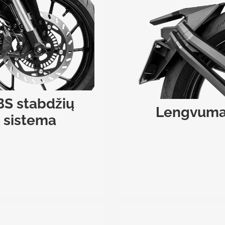
S STABDŽIŲ SISTEMA
LENGVUMAS
a stabdžių sistema su ABS
Motociklo rėmas pagaminta
rins papildomą saugumą
lengvo, padidinto tvirtum
us stabdymo metu, neleis
lydinio, kuris užtikrina maž
s užsiblokuoti ir slysti.
didelį atsparumą apkr
BS stabdžių
Lengvum
sistema