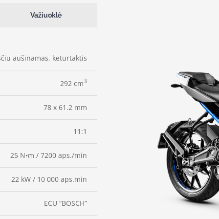
Važiuoklė
sčiu aušinamas, keturtaktis
3
292 cm
78 x 61.2 mm
11:1
25 N•m / 7200 aps./min
22 kW / 10 000 aps.min
ECU “BOSCH”