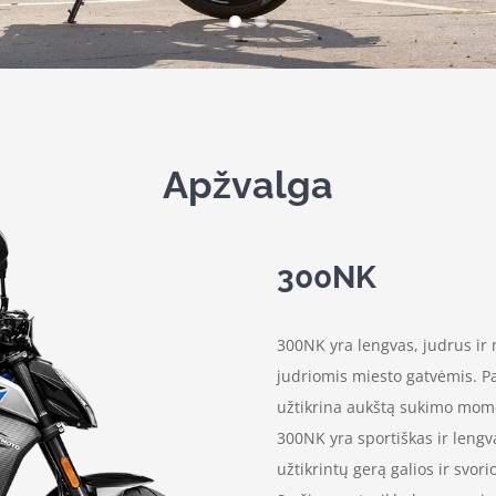
Apžvalga
300NK
300NK yra lengvas, judrus ir 
judriomis miesto gatvėmis. Pa
užtikrina aukštą sukimo mome
300NK yra sportiškas ir leng
užtikrintų gerą galios ir svor