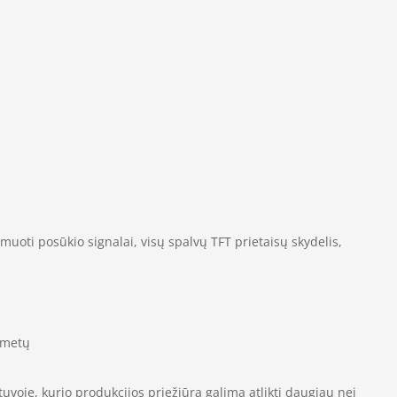
animuoti posūkio signalai, visų spalvų TFT prietaisų skydelis,
 metų
voje, kurio produkcijos priežiūrą galima atlikti daugiau nei