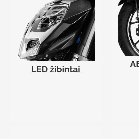
LED ŽIBINTAI
AB
Ryškūs priekiniai ir galiniai LED
žibintai gerai nušviečia kelią net ir
Patikim
važiuojant šlapia danga, ar naktį.
užtik
Ryškesnių animuotų LED posūkių
staiga
signalų dėka būsite gerai matomi
ratam
kelyje.
A
LED žibintai