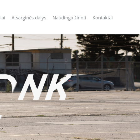
lai
Atsarginės dalys
Naudinga žinoti
Kontaktai