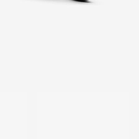
PRIETAISŲ SKYDELIS
Ryškus TFT skystųjų kristalų ekranas,