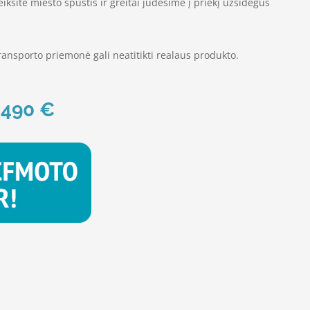
iksite miesto spūstis ir greitai judėsime į priekį užsidegus
ansporto priemonė gali neatitikti realaus produkto.
3490 €