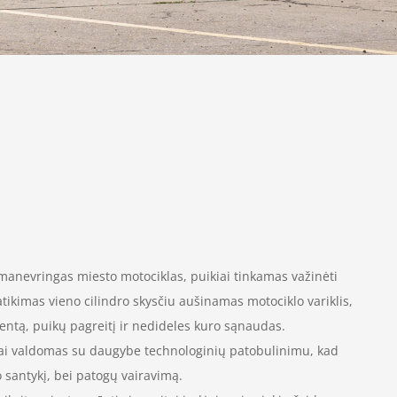
manevringas miesto motociklas, puikiai tinkamas važinėti
tikimas vieno cilindro skysčiu aušinamas motociklo variklis,
ntą, puikų pagreitį ir nedideles kuro sąnaudas.
vai valdomas su daugybe technologinių patobulinimu, kad
io santykį, bei patogų vairavimą.