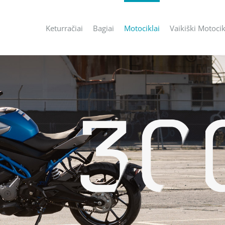
Keturračiai
Bagiai
Motociklai
Vaikiški Motocik