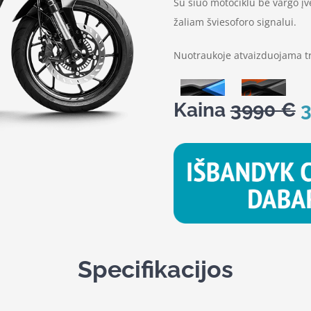
Su šiuo motociklu be vargo įve
žaliam šviesoforo signalui.
Nuotraukoje atvaizduojama tr
Kaina
3990 €
Specifikacijos