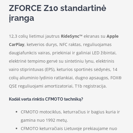
ZFORCE Z10 standartinė
įranga
12,3 colių lietimui jautrus
RideSync™
ekranas su
Apple
CarPlay
, ketverios durys, NFC raktas, reguliuojamas
daugiafunkcis vairas, priekiniai ir galiniai LED žibintai,
elektrinė tempimo gervė su sintetiniu lynu, elektrinis
vairo stiprintuvas (EPS), keturios sportinės sėdynės, 14
colių aliuminio lydinio ratlankiai, dugno apsaugos, FOX®
QSE reguliuojami amortizatoriai, T1b registracija.
Kodėl verta rinktis CFMOTO techniką?
CFMOTO motociklus, keturračius ir bagius kuria ir
gamina nuo 1992 metų.
CFMOTO keturračiais Lietuvoje prekiaujame nuo