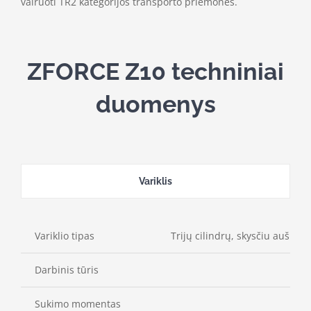
vairuoti TR2 kategorijos transporto priemones.
ZFORCE Z10 techniniai
duomenys
Variklis
Variklio tipas
Trijų cilindrų, skysčiu aušin
Darbinis tūris
Sukimo momentas