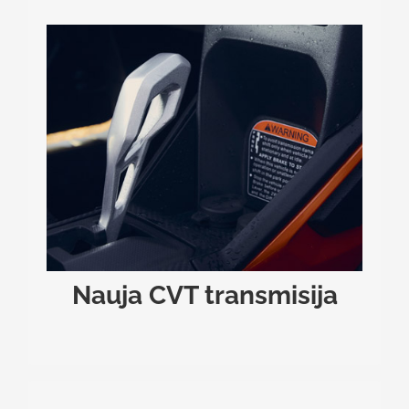
NAUJA CVT TRANSMISIJA
Naujoji bepakopė transmisija suprojektuota
atlaikyti didžiulį sukimo momentą ir užtikrinti
maksimalų našumą. Ji pasižymi išplėstu greičio
diapazonu, todėl galia į ratus perduodama itin
sklandžiai ir efektyviai, nepriklausomai nuo to, ar
lėtai ropojate uolomis, ar skriejate atviromis
trasomis.
Nauja CVT transmisija