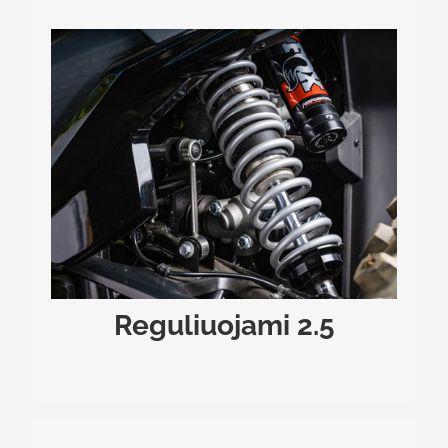
REGULIUOJAMI 2.5
Pažangi pakabos sistema su FOX® QSE dujiniais
amortizatoriais leidžia akimirksniu keisti važiavimo
charakterį. Naudodami vairo valdiklius, galite
nustatymus, taip
FIRM
arba
MEDIUM
,
SOFT
rinktis
pritaikydami pakabos kietumą prie kelio dangos ir
keleivių skaičiaus, užtikrinant maksimalų komfortą
ar sportinį tikslumą.
Reguliuojami 2.5