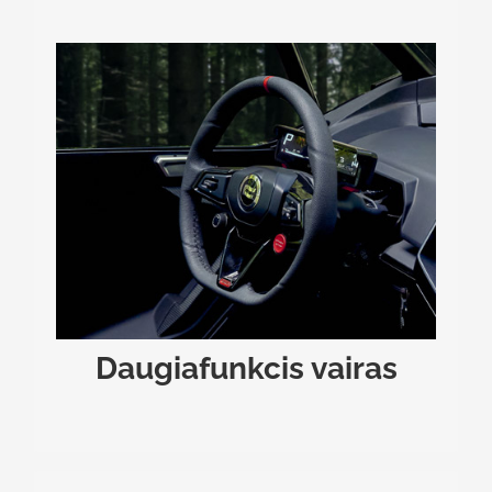
DAUGIAFUNKCIS VAIRAS
Pasižymėdamas sportinių automobilių įkvėptu
dizainu, daugiafunkcis vairas leidžia valdyti
daugybę bagio funkcijų, įskaitant ir variklio
paleidimą ant vairo integruotu mygtuku.
Reguliuokite įvairius nustatymus, pagarsinkite
muziką ir dar daugiau – nė nepatraukdami rankų
nuo vairo.
Daugiafunkcis vairas