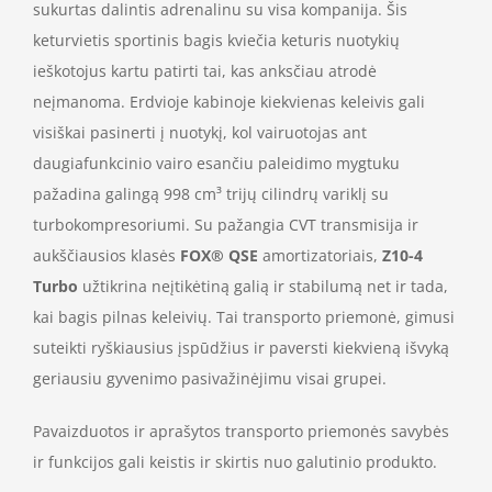
sukurtas dalintis adrenalinu su visa kompanija. Šis
keturvietis sportinis bagis kviečia keturis nuotykių
ieškotojus kartu patirti tai, kas anksčiau atrodė
neįmanoma. Erdvioje kabinoje kiekvienas keleivis gali
visiškai pasinerti į nuotykį, kol vairuotojas ant
daugiafunkcinio vairo esančiu paleidimo mygtuku
pažadina galingą 998 cm³ trijų cilindrų variklį su
turbokompresoriumi. Su pažangia CVT transmisija ir
aukščiausios klasės
FOX® QSE
amortizatoriais,
Z10-4
Turbo
užtikrina neįtikėtiną galią ir stabilumą net ir tada,
kai bagis pilnas keleivių. Tai transporto priemonė, gimusi
suteikti ryškiausius įspūdžius ir paversti kiekvieną išvyką
geriausiu gyvenimo pasivažinėjimu visai grupei.
Pavaizduotos ir aprašytos transporto priemonės savybės
ir funkcijos gali keistis ir skirtis nuo galutinio produkto.