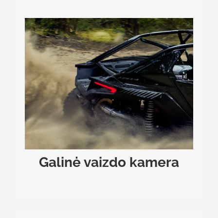
GALINĖ VAIZDO KAMERA
ZFORCE Z10 bagyje diegiama naujovė – galinė
vaizdo kamera – padeda saugiau ir patogiau
manevruoti sudėtingomis sąlygomis arba ribotose
erdvėse. Kameros aprėpiamos zonos už transporto
priemonės vaizdas pateikiamas dideliame
centriniame jutikliniame ekrane, o jį matydami
galite su didesniu pasitikėjimu važiuoti atbuline
eiga.
Galinė vaizdo kamera