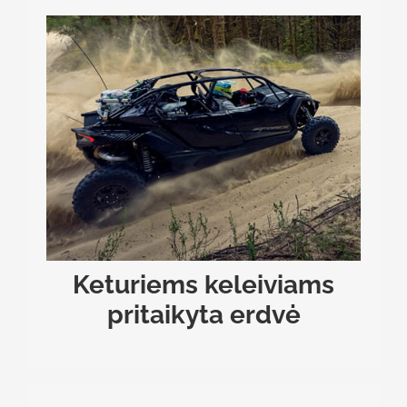
KETURIEMS KELEIVIAMS PRITAIKYTA ERDVĖ
pasižymi
Z10-4 Turbo
Mėgaukitės nuotykiais kartu.
) ir sumaniai
3276 mm
prailginta ratų baze (
suplanuota kabina, kurioje patogiai telpa keturi
suaugę asmenys. Specialios priekinės ir galinės
durys užtikrina saugumą ir apsaugą nuo purvo, o
ergonomiškos sėdynės su saugos diržais leidžia
mėgautis važiavimu net ir grubiausiais maršrutais.
Keturiems keleiviams
pritaikyta erdvė