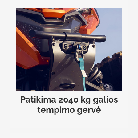
PATIKIMA 2040 KG GALIOS TEMPIMO GERVĖ
Prisireikė iš bėdos – ar klampios pelkės – ištraukti
bičiulį ar vilkti didelį svorį? Bagyje montuojama
2040 kg galios tempimo gervė su sintetiniu lynu
padės bet kokioje situacijoje.
Patikima 2040 kg galios
tempimo gervė