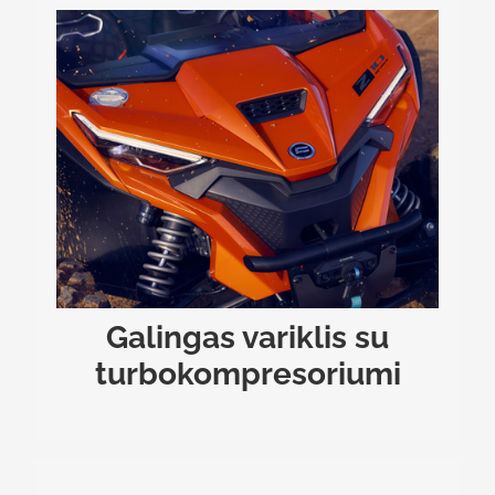
GALINGAS VARIKLIS SU TURBOKOMPRESORIUMI
Patirkite neprilygstamą jėgą – 998 cm³ darbinio
tūrio, trijų cilindrų DOHC variklis su
136 Nm
ir
143 AG
turbokompresoriumi išvysto net
sukimo momentą. Ši jėgainė, turinti elektroninį
droselį ir „Bosch“ EFI sistemą, užtikrina žaibišką
reakciją į akceleratorių ir užtikrintą trauką bet
kokiomis sąlygomis.
Galingas variklis su
turbokompresoriumi