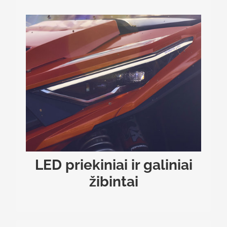
LED PRIEKINIAI IR GALINIAI ŽIBINTAI
Matykite ir būkite matomi tiek dieną, tiek naktį.
CFMOTO LED™ priekiniai žibintai su integruotomis
posūkio signalo šviesomis užtikrina puikų aplinkos
apšvietimą, o LED galiniai ir atbulinės eigos žibintai
leidžia kitiems vairuotojams puikiai matyti jus.
LED priekiniai ir galiniai
žibintai