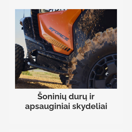
ŠONINIŲ DURŲ IR APSAUGINIAI SKYDELIAI
Daugiau nei tik stilinga išvaizdos detalė – apatiniai
durų skydeliai, leidžiantys lengvai įlipti ir išlipti iš
bagio, apsaugo vairuotoją ir keleivį kiekvieno
nuotykio metu. Be to, tvirta ir patvari dugno
apsauga iš HDPE termoplastiko bei aliumininė
priekinio buferio apsaugos plokštė užtikrina, kad
akmenys ar reljefo nelygumai nepažeistų bagio
konstrukcijos.
Šoninių durų ir
apsauginiai skydeliai