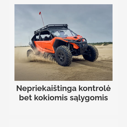
NEPRIEKAIŠTINGA KONTROLĖ BET KOKIOMIS
SĄLYGOMIS
Elektrinis vairo stiprintuvas, turintis 4 skirtingus
galios režimus – Low, Mid, High ir Auto, – užtikrina
išskirtinį valdymo tikslumą ir neprilygstamą
vairavimo potyrį. Nesvarbu, manevruojate
siauruose takeliuose ar su vėjeliu skriejate atvirose
vietovėse, galite lengvai keisti vairo stiprintuvo
nustatymus, optimizuodami savo kelionių patirtį.
Nepriekaištinga kontrolė
bet kokiomis sąlygomis