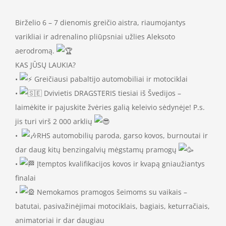
Birželio 6 – 7 dienomis greičio aistra, riaumojantys
varikliai ir adrenalino pliūpsniai užlies Aleksoto
aerodromą.
KAS JŪSŲ LAUKIA?
•
Greičiausi pabaltijo automobiliai ir motociklai
•
Dvivietis DRAGSTERIS tiesiai iš Švedijos –
laimėkite ir pajuskite žvėries galią keleivio sėdynėje! P.s.
jis turi virš 2 000 arklių
•
RHS automobilių paroda, garso kovos, burnoutai ir
dar daug kitų benzingalvių mėgstamų pramogų
•
Įtemptos kvalifikacijos kovos ir kvapą gniaužiantys
finalai
•
Nemokamos pramogos šeimoms su vaikais –
batutai, pasivažinėjimai motociklais, bagiais, keturračiais,
animatoriai ir dar daugiau