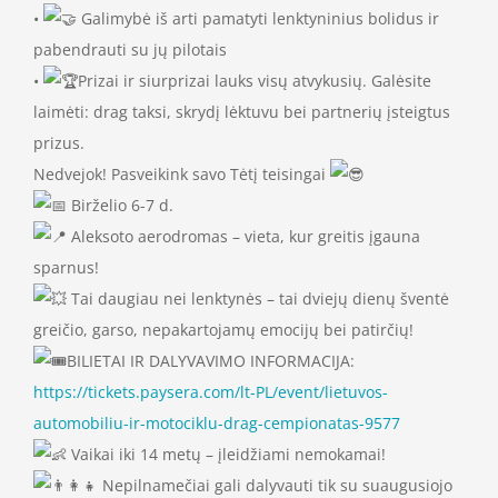
•
Galimybė iš arti pamatyti lenktyninius bolidus ir
pabendrauti su jų pilotais
•
Prizai ir siurprizai lauks visų atvykusių. Galėsite
laimėti: drag taksi, skrydį lėktuvu bei partnerių įsteigtus
prizus.
Nedvejok! Pasveikink savo Tėtį teisingai
Birželio 6-7 d.
Aleksoto aerodromas – vieta, kur greitis įgauna
sparnus!
Tai daugiau nei lenktynės – tai dviejų dienų šventė
greičio, garso, nepakartojamų emocijų bei patirčių!
BILIETAI IR DALYVAVIMO INFORMACIJA:
https://tickets.paysera.com/lt-PL/event/lietuvos-
automobiliu-ir-motociklu-drag-cempionatas-9577
Vaikai iki 14 metų – įleidžiami nemokamai!
Nepilnamečiai gali dalyvauti tik su suaugusiojo