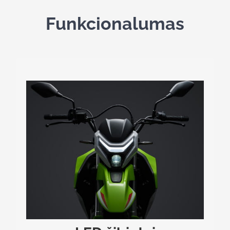
Funkcionalumas
LED ŽIBINTAI
Motocikle sumontuoti LED žibintai, užtikrinantys
.
puikų matomumą bet kokiomis oro sąlygomis
Ryškus priekinis LED žibintas, dieninės šviesos
(DRL) bei LED posūkių signalai ne tik suteikia
modernį įvaizdį, bet ir garantuoja, kad būsite gerai
.
matomi kelyje naktį ar esant prastam matomumui