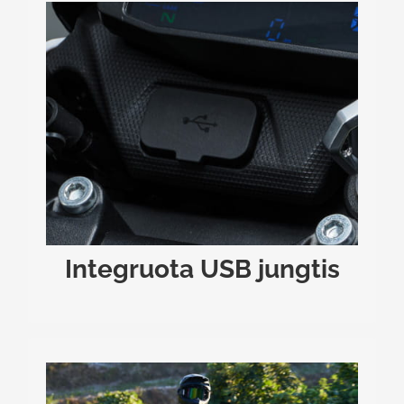
INTEGRUOTA USB JUNGTIS
Vairuotojo patogumui motocikle gamykliškai
Ji leidžia patogiai įkrauti
sumontuota USB jungtis.
telefoną, navigaciją ar kitus išmaniuosius
.
įrenginius kelionės metu
Integruota USB jungtis