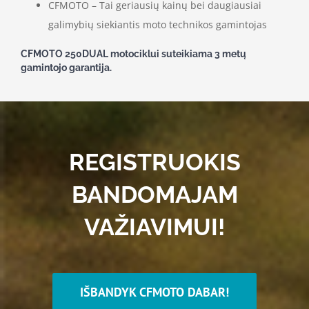
CFMOTO – Tai geriausių kainų bei daugiausiai
galimybių siekiantis moto technikos gamintojas
CFMOTO 250DUAL motociklui suteikiama 3 metų
gamintojo garantija.
REGISTRUOKIS
BANDOMAJAM
VAŽIAVIMUI!
IŠBANDYK CFMOTO DABAR!