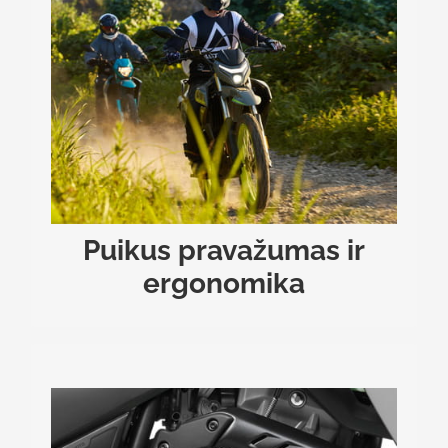
PUIKUS PRAVAŽUMAS IR ERGONOMIKA
Įspūdinga 245 mm prošvaisa leidžia užtikrintai
įveikti kliūtis nelygiuose keliuose, žvyrkeliuose ar
840 mm sėdynės aukštis užtikrina
.
miško takuose
aukštą sėdėjimo poziciją, gerą matomumą ir
.
patogų motociklo valdymą
Puikus pravažumas ir
ergonomika