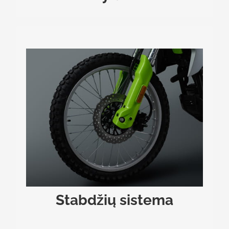
STABDŽIŲ SISTEMA
Stabdžių diskai suprojektuoti su specialiomis
vėsinimo angomis, kurios efektyviai išsklaido
.
šilumą ir neleidžia sistemai prarasti efektyvumo
Stabdžių sistema