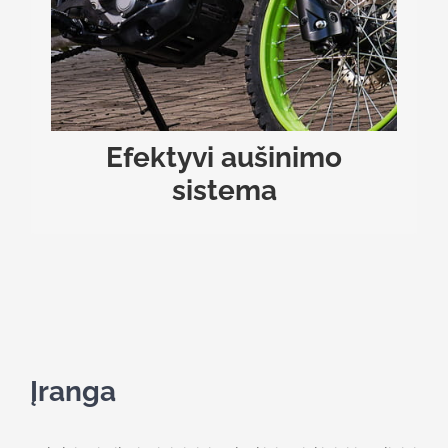
Ši
.
sunkiomis sąlygomis ar esant karštam orui
technologija ne tik prailgina variklio tarnavimo
laiką, bet ir užtikrina pastovią galią be perkaitimo
.
rizikos
Efektyvi aušinimo
sistema
Įranga