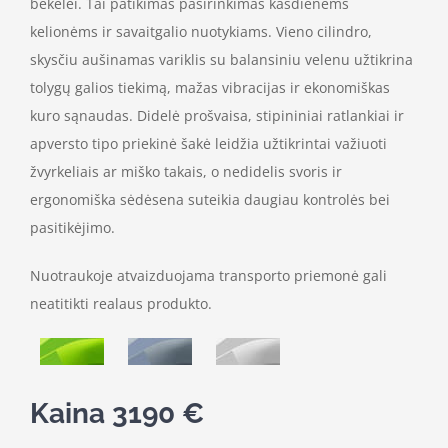
bekelei. Tai patikimas pasirinkimas kasdienėms
kelionėms ir savaitgalio nuotykiams. Vieno cilindro,
skysčiu aušinamas variklis su balansiniu velenu užtikrina
tolygų galios tiekimą, mažas vibracijas ir ekonomiškas
kuro sąnaudas. Didelė prošvaisa, stipininiai ratlankiai ir
apversto tipo priekinė šakė leidžia užtikrintai važiuoti
žvyrkeliais ar miško takais, o nedidelis svoris ir
ergonomiška sėdėsena suteikia daugiau kontrolės bei
pasitikėjimo.
Nuotraukoje atvaizduojama transporto priemonė gali
neatitikti realaus produkto.
Kaina 3190 €