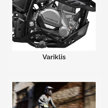
VARIKLIS
Motocikle sumontuotas 249 cc vieno cilindro,
skysčiu aušinamas SOHC variklis, pasižymintis 18
Integruotas balansinis velenas efektyviai
.
kW galia
sumažina vibracijas, todėl važiavimas išlieka
.
komfortiškas net ir ilgesnėse kelionėse
Variklis
TIKSLUS VALDYMAS IR STABILUMAS
USD
Motocikle sumontuota aukštos kokybės