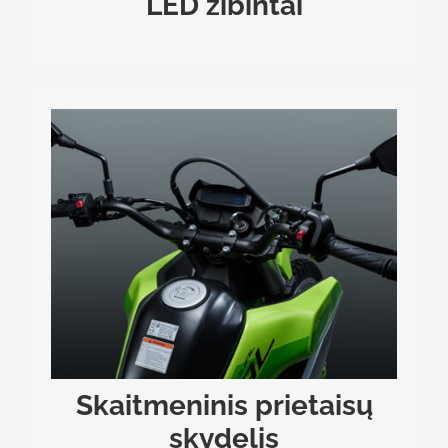
LED žibintai
SKAITMENINIS PRIETAISŲ SKYDELIS IR USB
JUNGTIS
Modernus skaitmeninis ekranas aiškiai pateikia
visą svarbiausią informaciją: greitį, nuvažiuotą
Intuityvus duomenų
.
atstumą ir kitus rodmenis
išdėstymas leidžia vairuotojui greitai nuskaityti
.
informaciją neatitraukiant dėmesio nuo vairavimo
Skaitmeninis prietaisų
skydelis