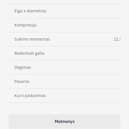
Eiga x diametras
Kompresija
Sukimo momentas
22,5 N•
Maksimali galia
18 
Degimas
Pavaros
Kuro padavimas
Matmenys