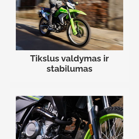
, kuri užtikrina
(apversto tipo) priekinė šakė
didesnį konstrukcijos tvirtumą ir tikslų valdymą
„Monoshock“ tipo
Galinis
.
posūkiuose
efektyviai sugeria kelio nelygumus,
amortizatorius
suteikdamas važiavimui vientisumo ir užtikrintumo
.
tiek kelyje, tiek bekelėje
Tikslus valdymas ir
stabilumas
EFEKTYVI AUŠINIMO SISTEMA
Skysčiu aušinamas variklis garantuoja stabilų
darbą ir optimalią temperatūrą net ilgai važiuojant