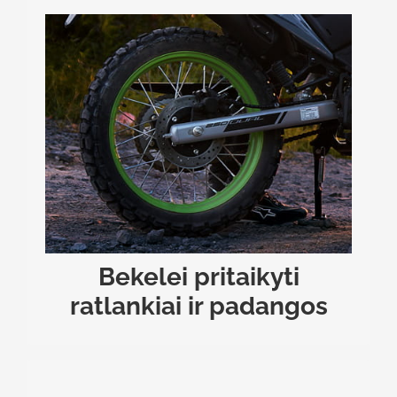
BEKELEI PRITAIKYTI RATLANKIAI IR PADANGOS
Motociklas aprūpintas klasikiniais stipininiais R21
priekyje ir R18 gale ratlankiais, kurie užtikrina
geriausią pravažumą nelygiuose keliuose, o
pecialaus rašto „Yuanxing“ padangos sukurtos
s
taip, kad išlaikytų puikų balansą tarp sukibimo
.
bekelėje ir užtikrinto valdymo ant asfalto
Bekelei pritaikyti
ratlankiai ir padangos