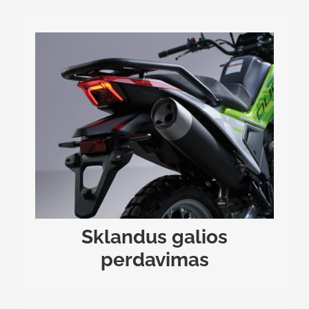
SKLANDUS GALIOS PERDAVIMAS
iki
balansinis velenas
Variklyje integruotas
minimumo sumažina vibracijas, todėl rankos ir
Šešių
kūnas mažiau pavargsta ilgų kelionių metu.
pavarų dėžė leidžia tiksliai parinkti reikiamą sūkių
diapazoną tiek lėtam manevravimui bekelėje, tiek
.
ekonomiškam važiavimui užmiesčio keliais
Sklandus galios
perdavimas