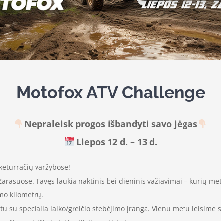
Motofox ATV Challenge
Nepraleisk progos išbandyti savo jėgas
Liepos 12 d. – 13 d.
keturračių varžybose!
arasuose. Tavęs laukia naktinis bei dieninis važiavimai – kurių metu
mo kilometrų.
 su specialia laiko/greičio stebėjimo įranga. Vienu metu leisime sta