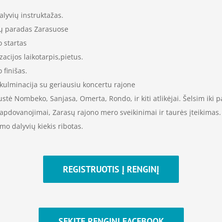
alyvių instruktažas.
vių paradas Zarasuose
o startas
zacijos laikotarpis,pietus.
 finišas.
o kulminacija su geriausiu koncertu rajone
ė Nombeko, Sanjasa, Omerta, Rondo, ir kiti atlikėjai. Šelsim iki p
o apdovanojimai, Zarasų rajono mero sveikinimai ir taurės įteikimas.
mo dalyvių kiekis ribotas.
REGISTRUOTIS Į RENGINĮ
SEKITE RENGINĮ FACEBOOK