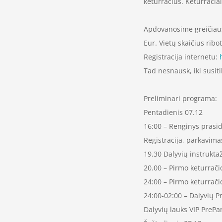
keturračius. Keturračiai 
Apdovanosime greičiaus
Eur. Vietų skaičius ribot
Registracija internetu:
Tad nesnausk, iki susit
Preliminari programa:
Pentadienis 07.12
16:00 – Renginys prasi
Registracija, parkavima
19.30 Dalyvių instrukta
20.00 – Pirmo keturrači
24:00 – Pirmo keturračio
24:00-02:00 – Dalyvių P
Dalyvių lauks VIP PrePar