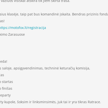
važiuos visiškai atskira tik jiem skirta trasa.
ius klasėje, taip pat bus komandinė įskaita. Bendras prizinis fond
as!
https://motofox.lt/registracija
ikimo Zarasuose
deda!
s saloje, apsigyvendinimas, techninė keturačių komisija,
žas
o startas
 finišas
reparty
ty kupole, šoksim ir linksminsimės, juk tai ir yra tikras Ratrace.